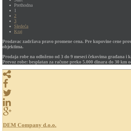
Prethodna
1
2
3
Sledeća
Kraj
Prodavac zadržava pravo promene cena. Pre kupovine cene prov
objektima.
Prodaja robe na odloženo od 3 do 9 meseci čekovima građana i k
Prevoz robe: besplatan za račune preko 5.000 dinara do 30 km 
DEM Company d.o.o.