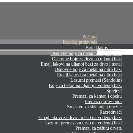
Početna
Katalog proizvoda
Boje i lakovi
Osnovne boje za metal na uljanoj bazi
Osnovne boje za drvo na uljanoj bazi
Emajl lakovi na uljanoj bazi za drvo i metal
Osnovne boje za metal na nitro bazi
Emajl lakovi za metal na nitro bazi
Lazurni premazi (Sandolin)
Boje za beton na uljanoj i vodenoj bazi
Sprejevi
Premazi za kamen i opeku
Premazi protiv buđi
Sredstvo za skidanje korozije
Razređivači
Emajl lakovi za drvo i metal na vodenoj bazi
Lazurni premazi za drvo na vodenoj bazi
Premazi za zaštitu drveta