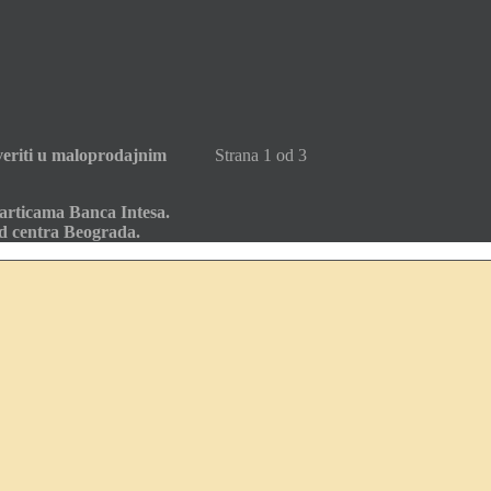
eriti u maloprodajnim
Strana 1 od 3
articama Banca Intesa.
od centra Beograda.