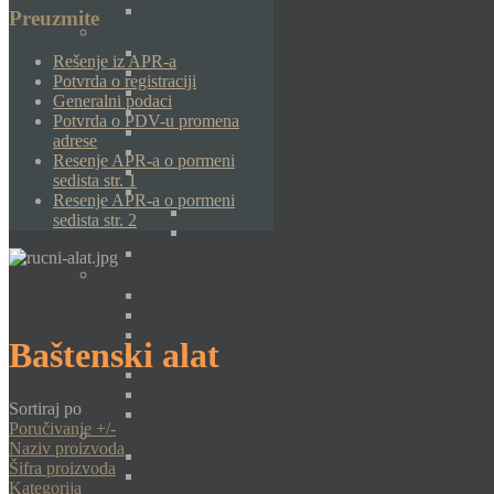
Preuzmite
Rešenje iz APR-a
Potvrda o registraciji
Generalni podaci
Potvrda o PDV-u promena
adrese
Resenje APR-a o pormeni
sedista str. 1
Resenje APR-a o pormeni
sedista str. 2
Baštenski alat
Sortiraj po
Poručivanje +/-
Naziv proizvoda
Šifra proizvoda
Kategorija