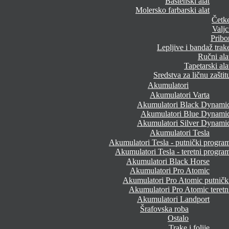
Baštenski alat
Molersko farbarski alat
Četk
Valjc
Pribo
Lepljive i bandaž trak
Ručni ala
Tapetarski ala
Sredstva za ličnu zaštit
Akumulatori
Akumulatori Varta
Akumulatori Black Dynami
Akumulatori Blue Dynami
Akumulatori Silver Dynami
Akumulatori Tesla
Akumulatori Tesla - putnički progra
Akumulatori Tesla - teretni progra
Akumulatori Black Horse
Akumulatori Pro Atomic
Akumulatori Pro Atomic putničk
Akumulatori Pro Atomic teretn
Akumulatori Landport
Šrafovska roba
Ostalo
Trake i folije