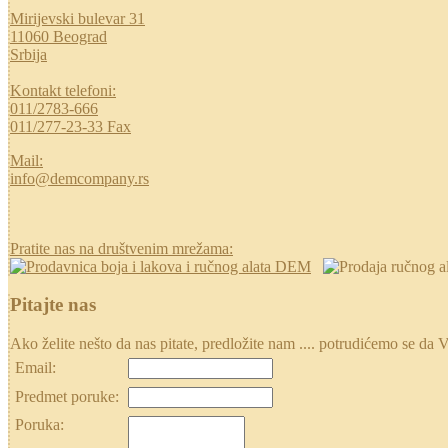
Mirijevski bulevar 31
11060 Beograd
Srbija
Kontakt telefoni:
011/2783-666
011/277-23-33 Fax
Mail:
info@demcompany.rs
Pratite nas na društvenim mrežama:
Pitajte nas
Ako želite nešto da nas pitate, predložite nam .... potrudićemo se
Email:
Predmet poruke:
Poruka: