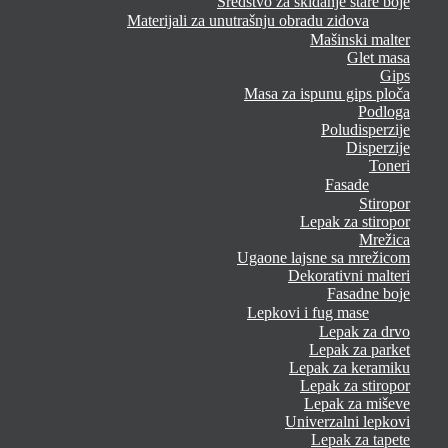
Sredstvo za skidanje stare boje
Materijali za unutrašnju obradu zidova
Mašinski malter
Glet masa
Gips
Masa za ispunu gips ploča
Podloga
Poludisperzije
Disperzije
Toneri
Fasade
Stiropor
Lepak za stiropor
Mrežica
Ugaone lajsne sa mrežicom
Dekorativni malteri
Fasadne boje
Lepkovi i fug mase
Lepak za drvo
Lepak za parket
Lepak za keramiku
Lepak za stiropor
Lepak za miševe
Univerzalni lepkovi
Lepak za tapete