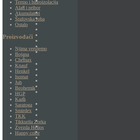
Termo i hidroizolacija
Alati i pribor
Akumulatori
Šrafovska roba
Ostalo
Proizvođači
Njima verujemo
Bojana
Chemax
Knauf
Henkel
Isomat
Jub
Beohemik
HGP
Kana
Saratoga
Smirdex
TKK
Tikkurila Zorka
Zvezda Helios
Happy color