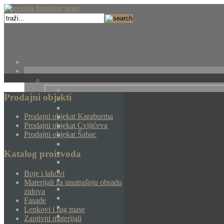
Prodajni objekti
Prodajni objekat Karaburma
Prodajni objekat Cvijićeva
Prodajni objekat Šabac
Katalog proizvoda
Boje i lakovi
Materijali za unutrašnju obradu
zidova
Fasade
Lepkovi i fug mase
Zaptivni materijali