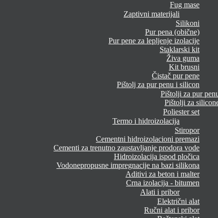
Fug mase
Zaptivni materijali
Silikoni
Pur pena (obične)
Pur pene za lepljenje izolacije
Staklarski kit
Živa guma
Kit brusni
Čistač pur pene
Pištolj za pur penu i silicon
Pištolji za pur pen
Pištolji za silicon
Poliester set
Termo i hidroizolacija
Stiropor
Cementni hidroizolacioni premazi
Cementi za trenutno zaustavljanje prodora vode
Hidroizolacija ispod pločica
Vodonepropusne impregnacije na bazi silikona
Aditivi za beton i malter
Crna izolacija - bitumen
Alati i pribor
Električni alat
Ručni alat i pribor